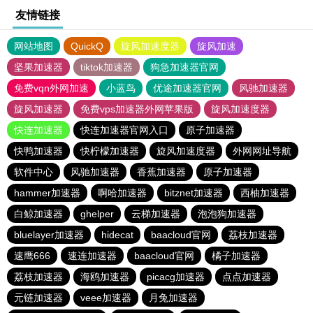
友情链接
网站地图
QuickQ
旋风加速度器
旋风加速
坚果加速器
tiktok加速器
狗急加速器官网
免费vqn外网加速
小蓝鸟
优途加速器官网
风驰加速器
旋风加速器
免费vps加速器外网苹果版
旋风加速度器
快连加速器
快连加速器官网入口
原子加速器
快鸭加速器
快柠檬加速器
旋风加速度器
外网网址导航
软件中心
风驰加速器
香蕉加速器
原子加速器
hammer加速器
啊哈加速器
bitznet加速器
西柚加速器
白鲸加速器
ghelper
云梯加速器
泡泡狗加速器
bluelayer加速器
hidecat
baacloud官网
荔枝加速器
速鹰666
速连加速器
baacloud官网
橘子加速器
荔枝加速器
海鸥加速器
picacg加速器
点点加速器
元链加速器
veee加速器
月兔加速器