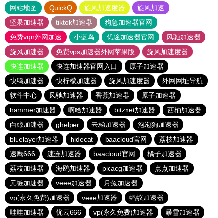
网站地图
QuickQ
旋风加速度器
旋风加速
坚果加速器
tiktok加速器
狗急加速器官网
免费vqn外网加速
小蓝鸟
优途加速器官网
风驰加速器
旋风加速器
免费vps加速器外网苹果版
旋风加速度器
快连加速器
快连加速器官网入口
原子加速器
快鸭加速器
快柠檬加速器
旋风加速度器
外网网址导航
软件中心
风驰加速器
香蕉加速器
原子加速器
hammer加速器
啊哈加速器
bitznet加速器
西柚加速器
白鲸加速器
ghelper
云梯加速器
泡泡狗加速器
bluelayer加速器
hidecat
baacloud官网
荔枝加速器
速鹰666
速连加速器
baacloud官网
橘子加速器
荔枝加速器
海鸥加速器
picacg加速器
点点加速器
元链加速器
veee加速器
月兔加速器
vp(永久免费)加速器
veee加速器
蚂蚁加速器
哇哇加速器
优云666
vp(永久免费)加速器
暴雪加速器