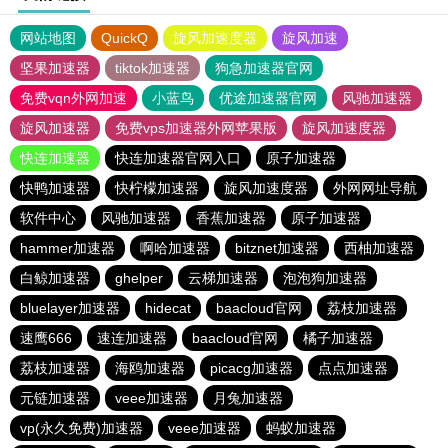
网站地图
QuickQ
旋风加速度器
旋风加速
坚果加速器
tiktok加速器
狗急加速器官网
免费vqn外网加速
小蓝鸟
优途加速器官网
风驰加速器
旋风加速器
免费vps加速器外网苹果版
旋风加速度器
快连加速器
快连加速器官网入口
原子加速器
快鸭加速器
快柠檬加速器
旋风加速度器
外网网址导航
软件中心
风驰加速器
香蕉加速器
原子加速器
hammer加速器
啊哈加速器
bitznet加速器
西柚加速器
白鲸加速器
ghelper
云梯加速器
泡泡狗加速器
bluelayer加速器
hidecat
baacloud官网
荔枝加速器
速鹰666
速连加速器
baacloud官网
橘子加速器
荔枝加速器
海鸥加速器
picacg加速器
点点加速器
元链加速器
veee加速器
月兔加速器
vp(永久免费)加速器
veee加速器
蚂蚁加速器