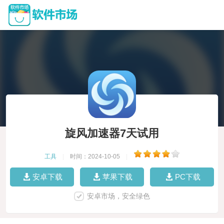
旋风加速器7天试用
工具
|
时间：2024-10-05
|
安卓下载
苹果下载
PC下载
安卓市场，安全绿色