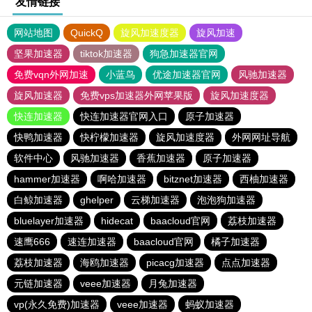
友情链接
网站地图
QuickQ
旋风加速度器
旋风加速
坚果加速器
tiktok加速器
狗急加速器官网
免费vqn外网加速
小蓝鸟
优途加速器官网
风驰加速器
旋风加速器
免费vps加速器外网苹果版
旋风加速度器
快连加速器
快连加速器官网入口
原子加速器
快鸭加速器
快柠檬加速器
旋风加速度器
外网网址导航
软件中心
风驰加速器
香蕉加速器
原子加速器
hammer加速器
啊哈加速器
bitznet加速器
西柚加速器
白鲸加速器
ghelper
云梯加速器
泡泡狗加速器
bluelayer加速器
hidecat
baacloud官网
荔枝加速器
速鹰666
速连加速器
baacloud官网
橘子加速器
荔枝加速器
海鸥加速器
picacg加速器
点点加速器
元链加速器
veee加速器
月兔加速器
vp(永久免费)加速器
veee加速器
蚂蚁加速器