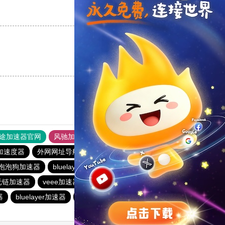
支持
[0]
反对
[0]
支持
[0]
反对
[0]
途加速器官网
风驰加速器
旋风加速器
加速度器
外网网址导航
软件中心
风驰加速器
泡泡狗加速器
bluelayer加速器
hidecat
baacloud官网
元链加速器
veee加速器
月兔加速器
vp(永久免费)加速器
器
bluelayer加速器
纵云梯加速器
速连加速器