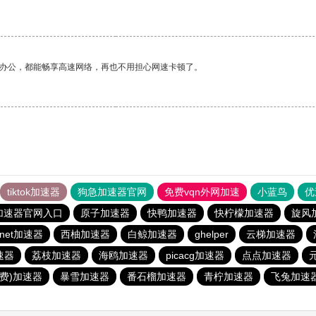
作办公，都能畅享高速网络，再也不用担心网速卡顿了。
tiktok加速器
狗急加速器官网
免费vqn外网加速
小蓝鸟
优
加速器官网入口
原子加速器
快鸭加速器
快柠檬加速器
旋风
tznet加速器
西柚加速器
白鲸加速器
ghelper
云梯加速器
速器
荔枝加速器
海鸥加速器
picacg加速器
点点加速器
免费)加速器
暴雪加速器
番石榴加速器
青柠加速器
飞兔加速