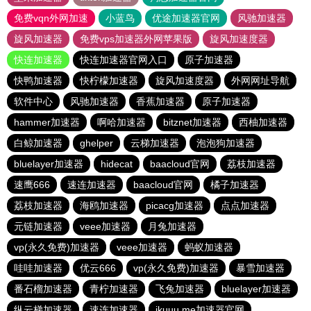
免费vqn外网加速
小蓝鸟
优途加速器官网
风驰加速器
旋风加速器
免费vps加速器外网苹果版
旋风加速度器
快连加速器
快连加速器官网入口
原子加速器
快鸭加速器
快柠檬加速器
旋风加速度器
外网网址导航
软件中心
风驰加速器
香蕉加速器
原子加速器
hammer加速器
啊哈加速器
bitznet加速器
西柚加速器
白鲸加速器
ghelper
云梯加速器
泡泡狗加速器
bluelayer加速器
hidecat
baacloud官网
荔枝加速器
速鹰666
速连加速器
baacloud官网
橘子加速器
荔枝加速器
海鸥加速器
picacg加速器
点点加速器
元链加速器
veee加速器
月兔加速器
vp(永久免费)加速器
veee加速器
蚂蚁加速器
哇哇加速器
优云666
vp(永久免费)加速器
暴雪加速器
番石榴加速器
青柠加速器
飞兔加速器
bluelayer加速器
纵云梯加速器
速连加速器
ikuuu.me加速器官网