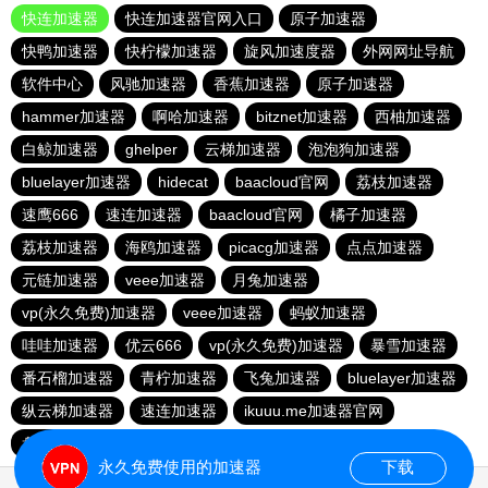
快连加速器
快连加速器官网入口
原子加速器
快鸭加速器
快柠檬加速器
旋风加速度器
外网网址导航
软件中心
风驰加速器
香蕉加速器
原子加速器
hammer加速器
啊哈加速器
bitznet加速器
西柚加速器
白鲸加速器
ghelper
云梯加速器
泡泡狗加速器
bluelayer加速器
hidecat
baacloud官网
荔枝加速器
速鹰666
速连加速器
baacloud官网
橘子加速器
荔枝加速器
海鸥加速器
picacg加速器
点点加速器
元链加速器
veee加速器
月兔加速器
vp(永久免费)加速器
veee加速器
蚂蚁加速器
哇哇加速器
优云666
vp(永久免费)加速器
暴雪加速器
番石榴加速器
青柠加速器
飞兔加速器
bluelayer加速器
纵云梯加速器
速连加速器
ikuuu.me加速器官网
盘古加速器
永久免费使用的加速器
下载