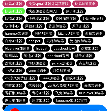
旋风加速器
免费vps加速器外网苹果版
旋风加速度器
快连加速器
快连加速器官网入口
原子加速器
快鸭加速器
快柠檬加速器
旋风加速度器
外网网址导航
软件中心
风驰加速器
香蕉加速器
原子加速器
hammer加速器
啊哈加速器
bitznet加速器
西柚加速器
白鲸加速器
ghelper
云梯加速器
泡泡狗加速器
bluelayer加速器
hidecat
baacloud官网
荔枝加速器
速鹰666
速连加速器
baacloud官网
橘子加速器
荔枝加速器
海鸥加速器
picacg加速器
点点加速器
元链加速器
veee加速器
月兔加速器
vp(永久免费)加速器
veee加速器
蚂蚁加速器
哇哇加速器
优云666
vp(永久免费)加速器
暴雪加速器
番石榴加速器
青柠加速器
飞兔加速器
bluelayer加速器
纵云梯加速器
速连加速器
ikuuu.me加速器官网
盘古加速器