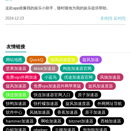
这款app就像我的娱乐小助手，随时随地为我的娱乐提供帮助。
2024-12-23
支持
[0]
反对
[0]
友情链接
网站地图
QuickQ
旋风加速度器
旋风加速
坚果加速器
tiktok加速器
狗急加速器官网
免费vqn外网加速
小蓝鸟
优途加速器官网
风驰加速器
旋风加速器
免费vps加速器外网苹果版
旋风加速度器
快连加速器
快连加速器官网入口
原子加速器
快鸭加速器
快柠檬加速器
旋风加速度器
外网网址导航
软件中心
风驰加速器
香蕉加速器
原子加速器
hammer加速器
啊哈加速器
bitznet加速器
西柚加速器
白鲸加速器
ghelper
云梯加速器
泡泡狗加速器