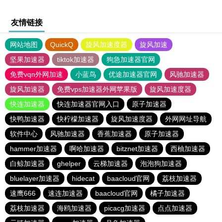
友情链接
网站地图
QuickQ
旋风加速度器
旋风加速
坚果加速器
tiktok加速器
狗急加速器官网
免费vqn外网加速
小蓝鸟
优途加速器官网
风驰加速器
旋风加速器
免费vps加速器外网苹果版
旋风加速度器
快连加速器
快连加速器官网入口
原子加速器
快鸭加速器
快柠檬加速器
旋风加速度器
外网网址导航
软件中心
风驰加速器
香蕉加速器
原子加速器
hammer加速器
啊哈加速器
bitznet加速器
西柚加速器
白鲸加速器
ghelper
云梯加速器
泡泡狗加速器
bluelayer加速器
hidecat
baacloud官网
荔枝加速器
速鹰666
速连加速器
baacloud官网
橘子加速器
荔枝加速器
海鸥加速器
picacg加速器
点点加速器