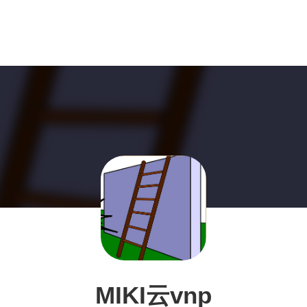
MIKI云vnp