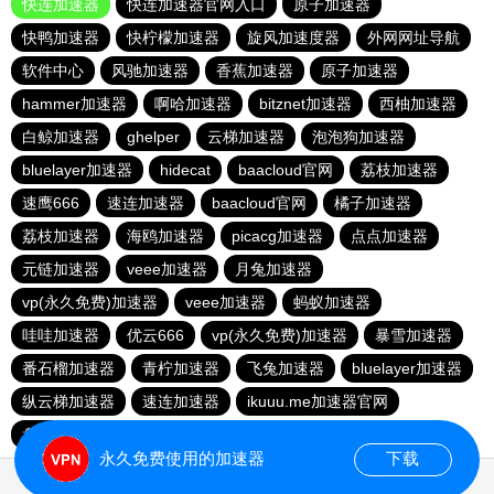
快连加速器
快连加速器官网入口
原子加速器
快鸭加速器
快柠檬加速器
旋风加速度器
外网网址导航
软件中心
风驰加速器
香蕉加速器
原子加速器
hammer加速器
啊哈加速器
bitznet加速器
西柚加速器
白鲸加速器
ghelper
云梯加速器
泡泡狗加速器
bluelayer加速器
hidecat
baacloud官网
荔枝加速器
速鹰666
速连加速器
baacloud官网
橘子加速器
荔枝加速器
海鸥加速器
picacg加速器
点点加速器
元链加速器
veee加速器
月兔加速器
vp(永久免费)加速器
veee加速器
蚂蚁加速器
哇哇加速器
优云666
vp(永久免费)加速器
暴雪加速器
番石榴加速器
青柠加速器
飞兔加速器
bluelayer加速器
纵云梯加速器
速连加速器
ikuuu.me加速器官网
盘古加速器
永久免费使用的加速器
下载