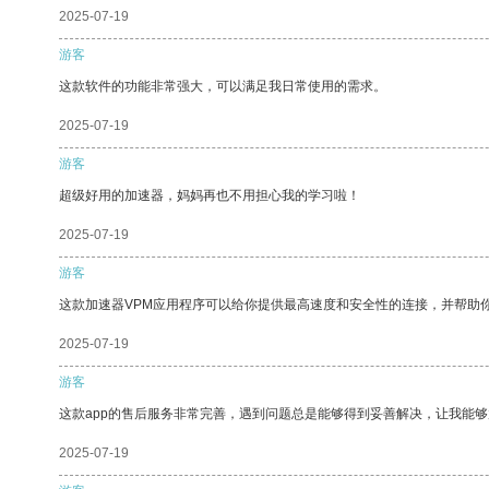
2025-07-19
游客
这款软件的功能非常强大，可以满足我日常使用的需求。
2025-07-19
游客
超级好用的加速器，妈妈再也不用担心我的学习啦！
2025-07-19
游客
这款加速器VPM应用程序可以给你提供最高速度和安全性的连接，并帮助
2025-07-19
游客
这款app的售后服务非常完善，遇到问题总是能够得到妥善解决，让我能
2025-07-19