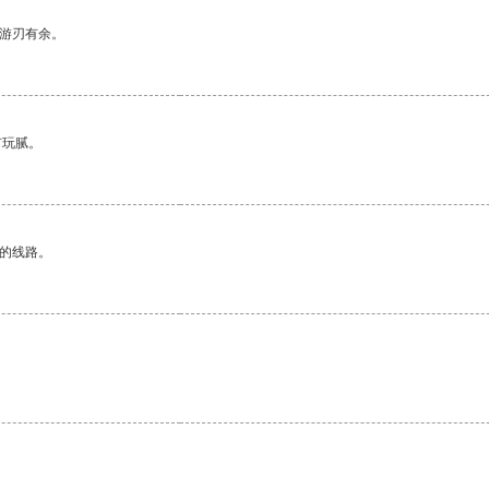
中游刃有余。
有玩腻。
区的线路。
。