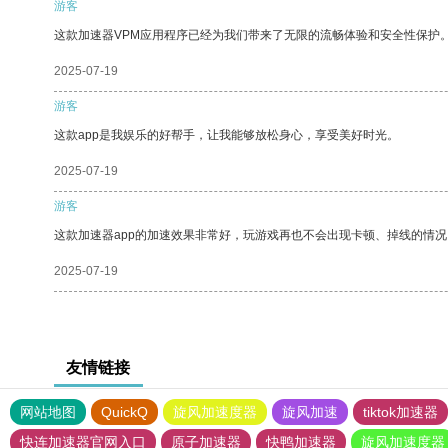
游客
这款加速器VPM应用程序已经为我们带来了无限的流畅体验和安全性保护
2025-07-19
游客
这款app是我娱乐的好帮手，让我能够放松身心，享受美好时光。
2025-07-19
游客
这款加速器app的加速效果非常好，玩游戏再也不会出现卡顿、掉线的情况
2025-07-19
友情链接
网站地图
QuickQ
旋风加速度器
旋风加速
tiktok加速器
快连加速器官网入口
原子加速器
快鸭加速器
旋风加速度器