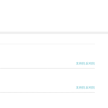
支持
[0]
反对
[0]
支持
[0]
反对
[0]