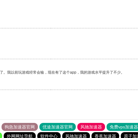
。
了。我以前玩游戏经常会输，现在有了这个app，我的游戏水平提升了不少。
狗急加速器官网
优途加速器官网
风驰加速器
免费vps加速
外网网址导航
软件中心
风驰加速器
香蕉加速器
原子加