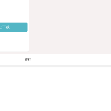
PC下载
排行