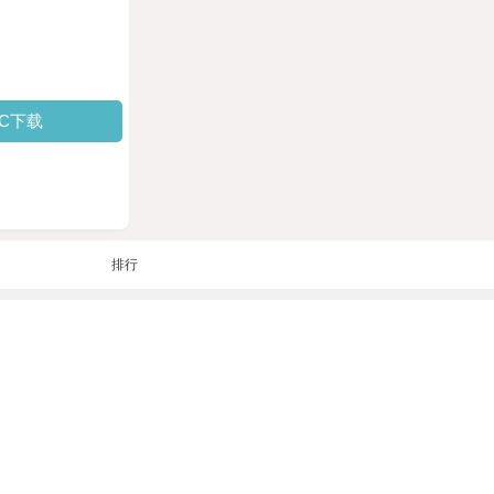
PC下载
排行