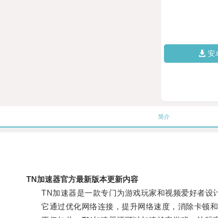
安
简介
TN加速器官方最新版本更新内容
TN加速器是一款专门为游戏玩家和视频爱好者设
它通过优化网络连接，提升网络速度，消除卡顿和