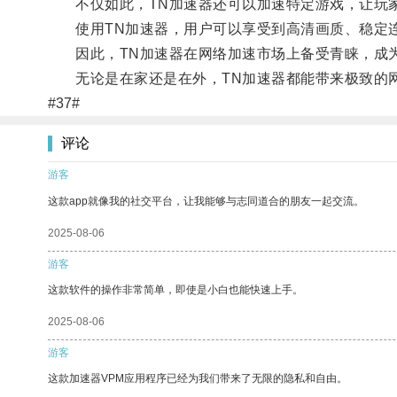
不仅如此，TN加速器还可以加速特定游戏，让玩家
使用TN加速器，用户可以享受到高清画质、稳定连
因此，TN加速器在网络加速市场上备受青睐，成
无论是在家还是在外，TN加速器都能带来极致的网
#37#
评论
游客
这款app就像我的社交平台，让我能够与志同道合的朋友一起交流。
2025-08-06
游客
这款软件的操作非常简单，即使是小白也能快速上手。
2025-08-06
游客
这款加速器VPM应用程序已经为我们带来了无限的隐私和自由。