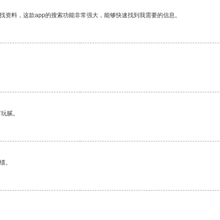
找资料，这款app的搜索功能非常强大，能够快速找到我需要的信息。
有玩腻。
绩。
。