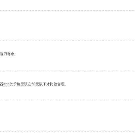
中游刃有余。
器app的价格应该在50元以下才比较合理。