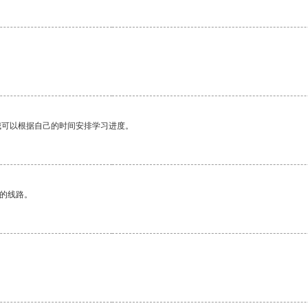
我可以根据自己的时间安排学习进度。
区的线路。