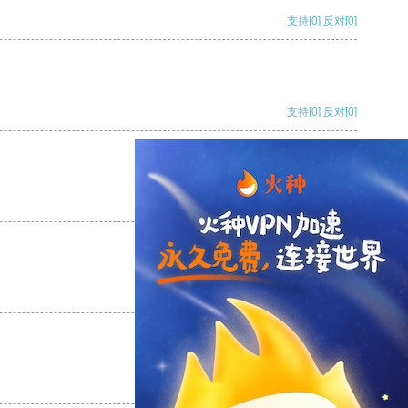
支持
[0]
反对
[0]
支持
[0]
反对
[0]
支持
[0]
反对
[0]
支持
[0]
反对
[0]
支持
[0]
反对
[0]