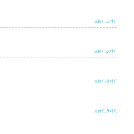
支持
[0]
反对
[0]
支持
[0]
反对
[0]
支持
[0]
反对
[0]
支持
[0]
反对
[0]