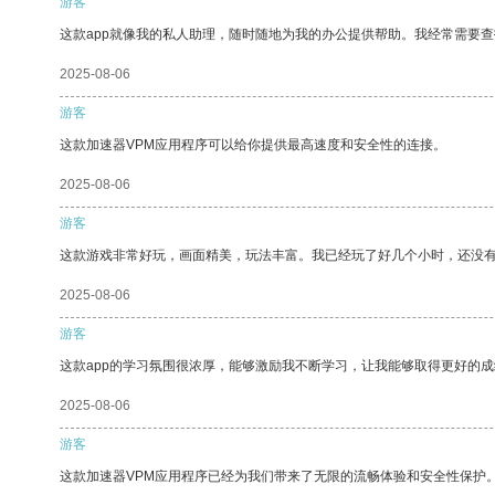
游客
这款app就像我的私人助理，随时随地为我的办公提供帮助。我经常需要查
2025-08-06
游客
这款加速器VPM应用程序可以给你提供最高速度和安全性的连接。
2025-08-06
游客
这款游戏非常好玩，画面精美，玩法丰富。我已经玩了好几个小时，还没
2025-08-06
游客
这款app的学习氛围很浓厚，能够激励我不断学习，让我能够取得更好的成
2025-08-06
游客
这款加速器VPM应用程序已经为我们带来了无限的流畅体验和安全性保护