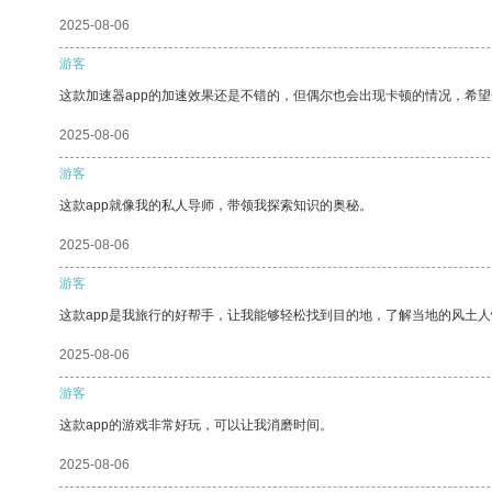
2025-08-06
游客
这款加速器app的加速效果还是不错的，但偶尔也会出现卡顿的情况，希
2025-08-06
游客
这款app就像我的私人导师，带领我探索知识的奥秘。
2025-08-06
游客
这款app是我旅行的好帮手，让我能够轻松找到目的地，了解当地的风土人
2025-08-06
游客
这款app的游戏非常好玩，可以让我消磨时间。
2025-08-06