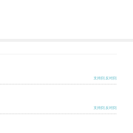
支持
[0]
反对
[0]
支持
[0]
反对
[0]