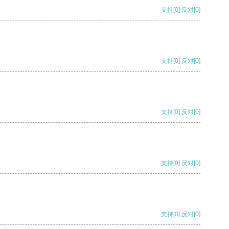
支持
[0]
反对
[0]
支持
[0]
反对
[0]
支持
[0]
反对
[0]
支持
[0]
反对
[0]
支持
[0]
反对
[0]