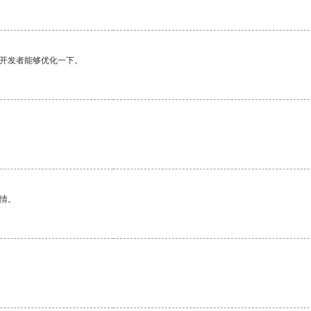
望开发者能够优化一下。
情。