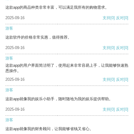
这款app的商品种类非常丰富，可以满足我所有的购物需求。
2025-09-16
支持
[0]
反对
[0]
游客
这款软件的价格非常实惠，值得推荐。
2025-09-16
支持
[0]
反对
[0]
游客
这款app的用户界面简洁明了，使用起来非常容易上手，让我能够快速熟
悉操作。
2025-09-16
支持
[0]
反对
[0]
游客
这款app就像我的娱乐小助手，随时随地为我的娱乐提供帮助。
2025-09-16
支持
[0]
反对
[0]
游客
这款app就像我的财务顾问，让我能够省钱又省心。