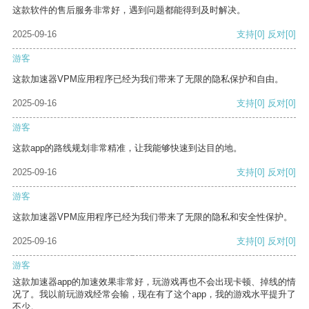
这款软件的售后服务非常好，遇到问题都能得到及时解决。
2025-09-16
支持
[0]
反对
[0]
游客
这款加速器VPM应用程序已经为我们带来了无限的隐私保护和自由。
2025-09-16
支持
[0]
反对
[0]
游客
这款app的路线规划非常精准，让我能够快速到达目的地。
2025-09-16
支持
[0]
反对
[0]
游客
这款加速器VPM应用程序已经为我们带来了无限的隐私和安全性保护。
2025-09-16
支持
[0]
反对
[0]
游客
这款加速器app的加速效果非常好，玩游戏再也不会出现卡顿、掉线的情
况了。我以前玩游戏经常会输，现在有了这个app，我的游戏水平提升了
不少。