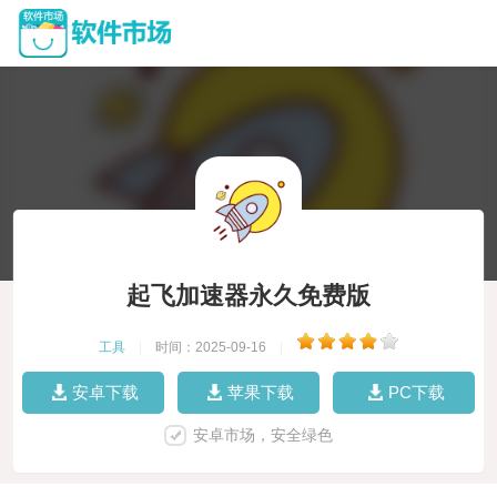
起飞加速器永久免费版
工具
|
时间：2025-09-16
|
安卓下载
苹果下载
PC下载
安卓市场，安全绿色