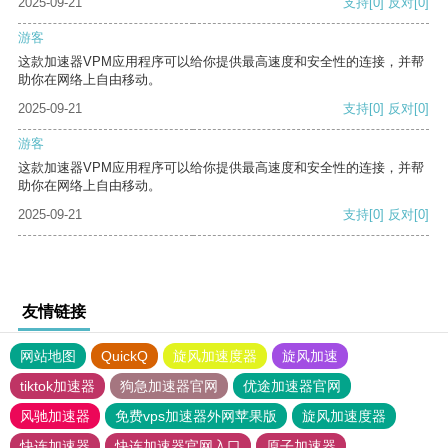
2025-09-21
支持
[0]
反对
[0]
游客
这款加速器VPM应用程序可以给你提供最高速度和安全性的连接，并帮
助你在网络上自由移动。
2025-09-21
支持
[0]
反对
[0]
游客
这款加速器VPM应用程序可以给你提供最高速度和安全性的连接，并帮
助你在网络上自由移动。
2025-09-21
支持
[0]
反对
[0]
友情链接
网站地图
QuickQ
旋风加速度器
旋风加速
tiktok加速器
狗急加速器官网
优途加速器官网
风驰加速器
免费vps加速器外网苹果版
旋风加速度器
快连加速器
快连加速器官网入口
原子加速器