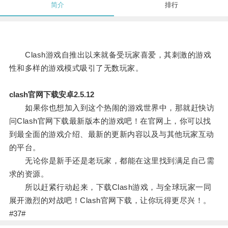
简介
排行
Clash游戏自推出以来就备受玩家喜爱，其刺激的游戏
性和多样的游戏模式吸引了无数玩家。
clash官网下载安卓2.5.12
如果你也想加入到这个热闹的游戏世界中，那就赶快访
问Clash官网下载最新版本的游戏吧！在官网上，你可以找
到最全面的游戏介绍、最新的更新内容以及与其他玩家互动
的平台。
无论你是新手还是老玩家，都能在这里找到满足自己需
求的资源。
所以赶紧行动起来，下载Clash游戏，与全球玩家一同
展开激烈的对战吧！Clash官网下载，让你玩得更尽兴！。
#37#