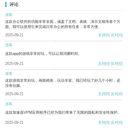
评论
游客
这款办公软件的功能非常全面，涵盖了文档、表格、演示文稿等各个方
面。我可以使用它来完成日常办公的所有任务，非常方便。
2025-09-21
支持
[0]
反对
[0]
游客
这款app的游戏非常好玩，可以让我消磨时间。
2025-09-21
支持
[0]
反对
[0]
游客
这款游戏非常好玩，画面精美，玩法丰富。我已经玩了好几个小时，还
没有玩腻。
2025-09-21
支持
[0]
反对
[0]
游客
这款加速器VPM应用程序已经为我们带来了无限的隐私和安全性保护。
2025-09-21
支持
[0]
反对
[0]