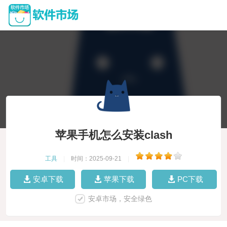
苹果手机怎么安装clash
工具
|
时间：2025-09-21
|
安卓下载
苹果下载
PC下载
安卓市场，安全绿色