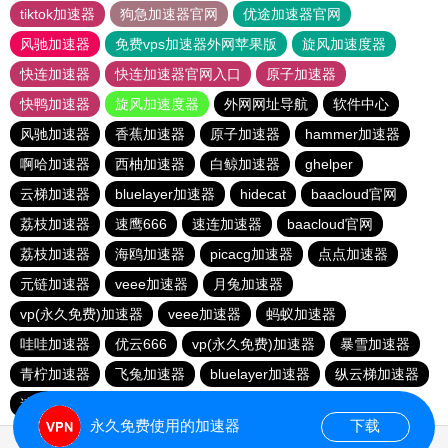
tiktok加速器
狗急加速器官网
优途加速器官网
风驰加速器
免费vps加速器外网苹果版
旋风加速度器
快连加速器
快连加速器官网入口
原子加速器
快鸭加速器
旋风加速度器
外网网址导航
软件中心
风驰加速器
香蕉加速器
原子加速器
hammer加速器
啊哈加速器
西柚加速器
白鲸加速器
ghelper
云梯加速器
bluelayer加速器
hidecat
baacloud官网
荔枝加速器
速鹰666
速连加速器
baacloud官网
荔枝加速器
海鸥加速器
picacg加速器
点点加速器
元链加速器
veee加速器
月兔加速器
vp(永久免费)加速器
veee加速器
蚂蚁加速器
哇哇加速器
优云666
vp(永久免费)加速器
暴雪加速器
青柠加速器
飞兔加速器
bluelayer加速器
纵云梯加速器
速连加速器
ikuuu.me加速器官网
盘古加速器
永久免费使用的加速器
下载