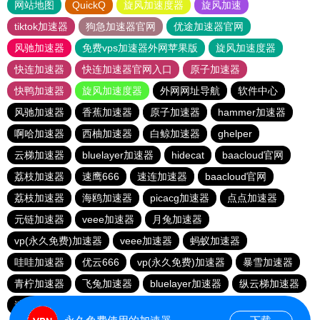
网站地图
QuickQ
旋风加速度器
旋风加速
tiktok加速器
狗急加速器官网
优途加速器官网
风驰加速器
免费vps加速器外网苹果版
旋风加速度器
快连加速器
快连加速器官网入口
原子加速器
快鸭加速器
旋风加速度器
外网网址导航
软件中心
风驰加速器
香蕉加速器
原子加速器
hammer加速器
啊哈加速器
西柚加速器
白鲸加速器
ghelper
云梯加速器
bluelayer加速器
hidecat
baacloud官网
荔枝加速器
速鹰666
速连加速器
baacloud官网
荔枝加速器
海鸥加速器
picacg加速器
点点加速器
元链加速器
veee加速器
月兔加速器
vp(永久免费)加速器
veee加速器
蚂蚁加速器
哇哇加速器
优云666
vp(永久免费)加速器
暴雪加速器
青柠加速器
飞兔加速器
bluelayer加速器
纵云梯加速器
速连加速器
ikuuu.me加速器官网
盘古加速器