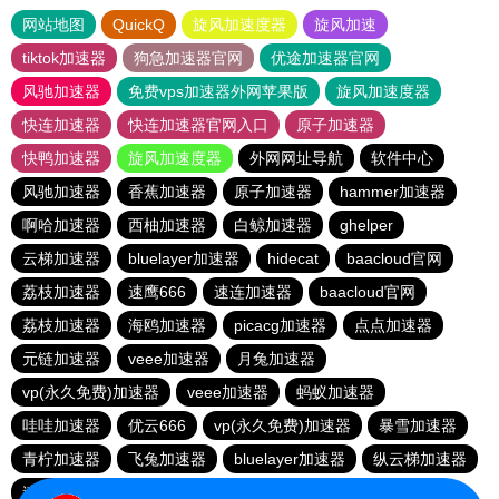
网站地图
QuickQ
旋风加速度器
旋风加速
tiktok加速器
狗急加速器官网
优途加速器官网
风驰加速器
免费vps加速器外网苹果版
旋风加速度器
快连加速器
快连加速器官网入口
原子加速器
快鸭加速器
旋风加速度器
外网网址导航
软件中心
风驰加速器
香蕉加速器
原子加速器
hammer加速器
啊哈加速器
西柚加速器
白鲸加速器
ghelper
云梯加速器
bluelayer加速器
hidecat
baacloud官网
荔枝加速器
速鹰666
速连加速器
baacloud官网
荔枝加速器
海鸥加速器
picacg加速器
点点加速器
元链加速器
veee加速器
月兔加速器
vp(永久免费)加速器
veee加速器
蚂蚁加速器
哇哇加速器
优云666
vp(永久免费)加速器
暴雪加速器
青柠加速器
飞兔加速器
bluelayer加速器
纵云梯加速器
速连加速器
ikuuu.me加速器官网
盘古加速器