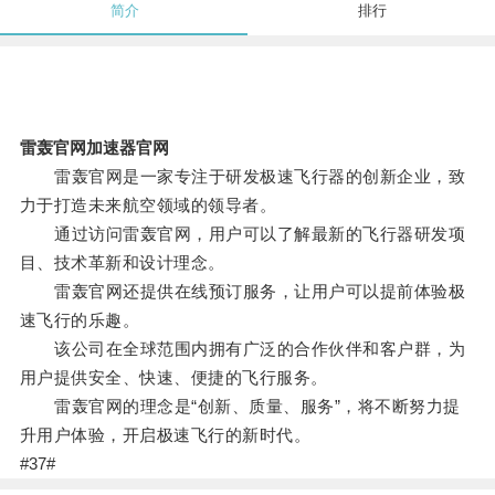
简介
排行
雷轰官网加速器官网
雷轰官网是一家专注于研发极速飞行器的创新企业，致
力于打造未来航空领域的领导者。
通过访问雷轰官网，用户可以了解最新的飞行器研发项
目、技术革新和设计理念。
雷轰官网还提供在线预订服务，让用户可以提前体验极
速飞行的乐趣。
该公司在全球范围内拥有广泛的合作伙伴和客户群，为
用户提供安全、快速、便捷的飞行服务。
雷轰官网的理念是“创新、质量、服务”，将不断努力提
升用户体验，开启极速飞行的新时代。
#37#