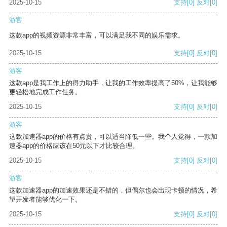
2025-10-15
支持
[0]
反对
[0]
游客
这款app的视频资源非常丰富，可以满足我不同的娱乐需求。
2025-10-15
支持
[0]
反对
[0]
游客
这款app是我工作上的得力助手，让我的工作效率提高了50%，让我能够
更轻松地完成工作任务。
2025-10-15
支持
[0]
反对
[0]
游客
这款加速器app的价格有点贵，可以适当降低一些。我个人觉得，一款加
速器app的价格应该在50元以下才比较合理。
2025-10-15
支持
[0]
反对
[0]
游客
这款加速器app的加速效果还是不错的，但偶尔也会出现卡顿的情况，希
望开发者能够优化一下。
2025-10-15
支持
[0]
反对
[0]