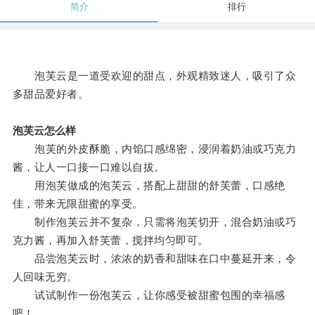
简介
排行
泡芙云是一道受欢迎的甜点，外观精致迷人，吸引了众
多甜品爱好者。
泡芙云怎么样
泡芙的外皮酥脆，内馅口感绵密，浸润着奶油或巧克力
酱，让人一口接一口难以自拔。
用泡芙做成的泡芙云，搭配上甜甜的舒芙蕾，口感绝
佳，带来无限甜蜜的享受。
制作泡芙云并不复杂，只需将泡芙切开，混合奶油或巧
克力酱，再加入舒芙蕾，搅拌均匀即可。
品尝泡芙云时，浓浓的奶香和甜味在口中蔓延开来，令
人回味无穷。
试试制作一份泡芙云，让你感受被甜蜜包围的幸福感
吧！。