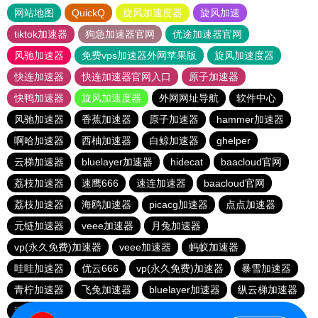
网站地图
QuickQ
旋风加速度器
旋风加速
tiktok加速器
狗急加速器官网
优途加速器官网
风驰加速器
免费vps加速器外网苹果版
旋风加速度器
快连加速器
快连加速器官网入口
原子加速器
快鸭加速器
旋风加速度器
外网网址导航
软件中心
风驰加速器
香蕉加速器
原子加速器
hammer加速器
啊哈加速器
西柚加速器
白鲸加速器
ghelper
云梯加速器
bluelayer加速器
hidecat
baacloud官网
荔枝加速器
速鹰666
速连加速器
baacloud官网
荔枝加速器
海鸥加速器
picacg加速器
点点加速器
元链加速器
veee加速器
月兔加速器
vp(永久免费)加速器
veee加速器
蚂蚁加速器
哇哇加速器
优云666
vp(永久免费)加速器
暴雪加速器
青柠加速器
飞兔加速器
bluelayer加速器
纵云梯加速器
速连加速器
ikuuu.me加速器官网
盘古加速器