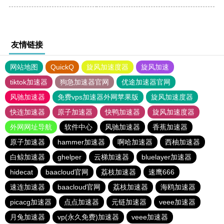
友情链接
网站地图
QuickQ
旋风加速度器
旋风加速
tiktok加速器
狗急加速器官网
优途加速器官网
风驰加速器
免费vps加速器外网苹果版
旋风加速度器
快连加速器
原子加速器
快鸭加速器
旋风加速度器
外网网址导航
软件中心
风驰加速器
香蕉加速器
原子加速器
hammer加速器
啊哈加速器
西柚加速器
白鲸加速器
ghelper
云梯加速器
bluelayer加速器
hidecat
baacloud官网
荔枝加速器
速鹰666
速连加速器
baacloud官网
荔枝加速器
海鸥加速器
picacg加速器
点点加速器
元链加速器
veee加速器
月兔加速器
vp(永久免费)加速器
veee加速器