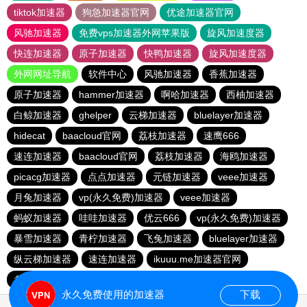
tiktok加速器
狗急加速器官网
优途加速器官网
风驰加速器
免费vps加速器外网苹果版
旋风加速度器
快连加速器
原子加速器
快鸭加速器
旋风加速度器
外网网址导航
软件中心
风驰加速器
香蕉加速器
原子加速器
hammer加速器
啊哈加速器
西柚加速器
白鲸加速器
ghelper
云梯加速器
bluelayer加速器
hidecat
baacloud官网
荔枝加速器
速鹰666
速连加速器
baacloud官网
荔枝加速器
海鸥加速器
picacg加速器
点点加速器
元链加速器
veee加速器
月兔加速器
vp(永久免费)加速器
veee加速器
蚂蚁加速器
哇哇加速器
优云666
vp(永久免费)加速器
暴雪加速器
青柠加速器
飞兔加速器
bluelayer加速器
纵云梯加速器
速连加速器
ikuuu.me加速器官网
盘古加速器
永久免费使用的加速器
下载