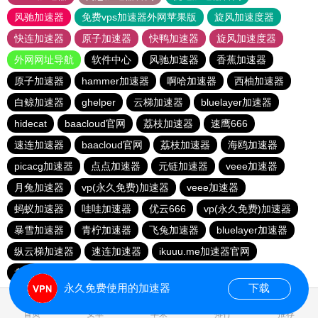
风驰加速器
免费vps加速器外网苹果版
旋风加速度器
快连加速器
原子加速器
快鸭加速器
旋风加速度器
外网网址导航
软件中心
风驰加速器
香蕉加速器
原子加速器
hammer加速器
啊哈加速器
西柚加速器
白鲸加速器
ghelper
云梯加速器
bluelayer加速器
hidecat
baacloud官网
荔枝加速器
速鹰666
速连加速器
baacloud官网
荔枝加速器
海鸥加速器
picacg加速器
点点加速器
元链加速器
veee加速器
月兔加速器
vp(永久免费)加速器
veee加速器
蚂蚁加速器
哇哇加速器
优云666
vp(永久免费)加速器
暴雪加速器
青柠加速器
飞兔加速器
bluelayer加速器
纵云梯加速器
速连加速器
ikuuu.me加速器官网
盘古加速器
永久免费使用的加速器
下载
1.640344s
首页
安卓
苹果
排行
推荐