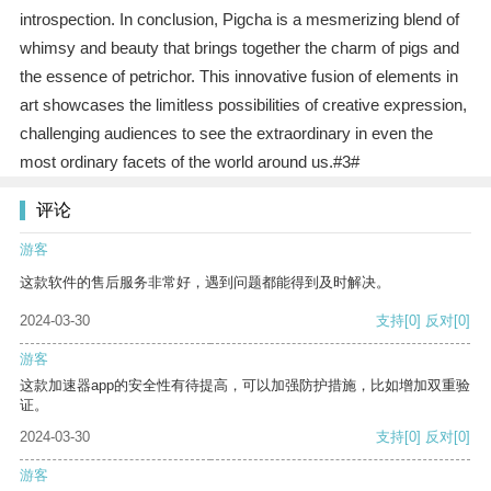
introspection. In conclusion, Pigcha is a mesmerizing blend of
whimsy and beauty that brings together the charm of pigs and
the essence of petrichor. This innovative fusion of elements in
art showcases the limitless possibilities of creative expression,
challenging audiences to see the extraordinary in even the
most ordinary facets of the world around us.#3#
评论
游客
这款软件的售后服务非常好，遇到问题都能得到及时解决。
2024-03-30
支持
[0]
反对
[0]
游客
这款加速器app的安全性有待提高，可以加强防护措施，比如增加双重验
证。
2024-03-30
支持
[0]
反对
[0]
游客