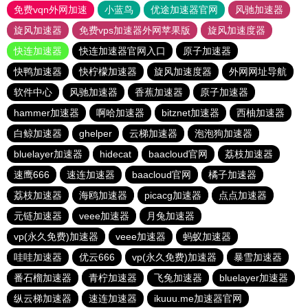
免费vqn外网加速
小蓝鸟
优途加速器官网
风驰加速器
旋风加速器
免费vps加速器外网苹果版
旋风加速度器
快连加速器
快连加速器官网入口
原子加速器
快鸭加速器
快柠檬加速器
旋风加速度器
外网网址导航
软件中心
风驰加速器
香蕉加速器
原子加速器
hammer加速器
啊哈加速器
bitznet加速器
西柚加速器
白鲸加速器
ghelper
云梯加速器
泡泡狗加速器
bluelayer加速器
hidecat
baacloud官网
荔枝加速器
速鹰666
速连加速器
baacloud官网
橘子加速器
荔枝加速器
海鸥加速器
picacg加速器
点点加速器
元链加速器
veee加速器
月兔加速器
vp(永久免费)加速器
veee加速器
蚂蚁加速器
哇哇加速器
优云666
vp(永久免费)加速器
暴雪加速器
番石榴加速器
青柠加速器
飞兔加速器
bluelayer加速器
纵云梯加速器
速连加速器
ikuuu.me加速器官网