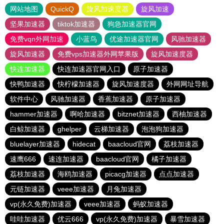
网站地图
QuickQ
旋风加速度器
旋风加速
坚果加速器
tiktok加速器
狗急加速器官网
免费vqn外网加速
小蓝鸟
优途加速器官网
风驰加速器
旋风加速器
免费vps加速器外网苹果版
旋风加速度器
快连加速器
快连加速器官网入口
原子加速器
快鸭加速器
快柠檬加速器
旋风加速度器
外网网址导航
软件中心
风驰加速器
香蕉加速器
原子加速器
hammer加速器
啊哈加速器
bitznet加速器
西柚加速器
白鲸加速器
ghelper
云梯加速器
泡泡狗加速器
bluelayer加速器
hidecat
baacloud官网
荔枝加速器
速鹰666
速连加速器
baacloud官网
橘子加速器
荔枝加速器
海鸥加速器
picacg加速器
点点加速器
元链加速器
veee加速器
月兔加速器
vp(永久免费)加速器
veee加速器
蚂蚁加速器
哇哇加速器
优云666
vp(永久免费)加速器
暴雪加速器